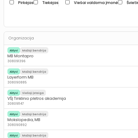
Pirkėjas
Tiekėjas
Viešai valdoma įmonė
Šviet
Organizacija
Aktyvi
Mažoji bendrija
MB Montapro
308091396
Aktyvi
Mažoji bendrija
Layerform MB
308090885
Aktyvi
Viešoji įstaiga
VŠĮ Tinklinio plėtros akademija
308091147
Aktyvi
Mažoji bendrija
Mokslopedia, MB
308090892
Aktyvi
Mažoji bendrija