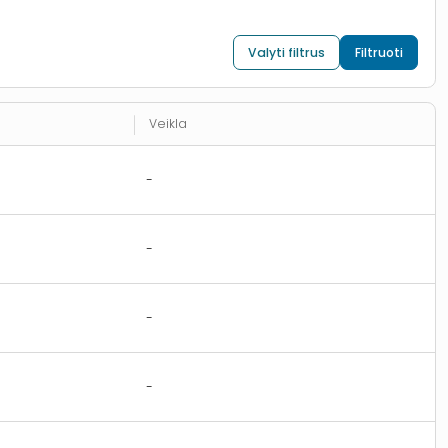
Valyti filtrus
Filtruoti
Veikla
-
-
-
-