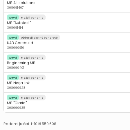
MB Alt solutions
308091407
Aktyvi
Mažoji bendrija
MB "Autotest"
308091414
Aktyvi
Uždaroji akcinė bendrovė
UAB Corebuild
308090910
Aktyvi
Mažoji bendrija
Bngineering MB
308090401
Aktyvi
Mažoji bendrija
MB Nerja link
308090928
Aktyvi
Mažoji bendrija
MB "Clario"
308090935
Rodomi įrašai:
1-10
iš
550,608