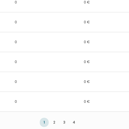
0
0 €
0
0 €
0
0 €
0
0 €
0
0 €
0
0 €
1
2
3
4
Puslapis 1
Puslapis 2
Puslapis 3
Puslapis 4
Puslapis
Puslapis