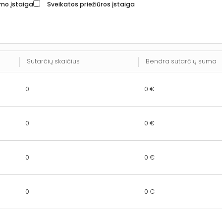
imo įstaiga
Sveikatos priežiūros įstaiga
Sutarčių skaičius
Bendra sutarčių suma
0
0 €
0
0 €
0
0 €
0
0 €