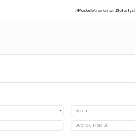
Paskelbti pirkimai
Sutartys
Veikla
Veikla
Sutarčių skaičius