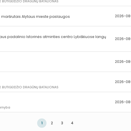
K BUTIGEIDŽIO DRAGŪNŲ BATALIONAS
2026-08
sų maršrutais Alytaus mieste paslaugos
aus padalinio Istorinės atminties centro Lybiškiuose langų
2026-08
2026-08
2026-08
K BUTIGEIDŽIO DRAGŪNŲ BATALIONAS
2026-08
arnyba
1
2
3
4
Puslapis 1
Puslapis 2
Puslapis 3
Puslapis 4
Puslapis
Puslapis