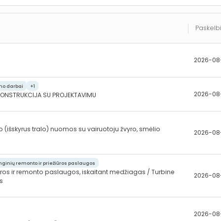
Paskelb
2026-08
mo darbai
+1
2026-08
EKONSTRUKCIJA SU PROJEKTAVIMU
(išskyrus tralo) nuomos su vairuotoju žvyro, smėlio
2026-08
enginių remonto ir priežiūros paslaugos
ūros ir remonto paslaugos, iskaitant medžiagas / Turbine
2026-08
s
2026-08