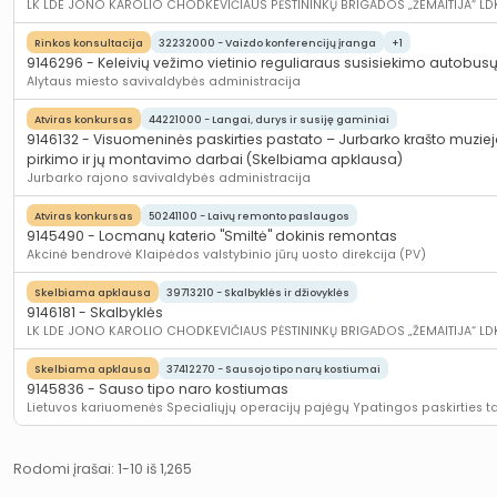
LK LDE JONO KAROLIO CHODKEVIČIAUS PĖSTININKŲ BRIGADOS „ŽEMAITIJA“ LD
Rinkos konsultacija
32232000 - Vaizdo konferencijų įranga
+1
9146296 - Keleivių vežimo vietinio reguliaraus susisiekimo autobu
Alytaus miesto savivaldybės administracija
Atviras konkursas
44221000 - Langai, durys ir susiję gaminiai
9146132 - Visuomeninės paskirties pastato – Jurbarko krašto muziej
pirkimo ir jų montavimo darbai (Skelbiama apklausa)
Jurbarko rajono savivaldybės administracija
Atviras konkursas
50241100 - Laivų remonto paslaugos
9145490 - Locmanų katerio "Smiltė" dokinis remontas
Akcinė bendrovė Klaipėdos valstybinio jūrų uosto direkcija (PV)
Skelbiama apklausa
39713210 - Skalbyklės ir džiovyklės
9146181 - Skalbyklės
LK LDE JONO KAROLIO CHODKEVIČIAUS PĖSTININKŲ BRIGADOS „ŽEMAITIJA“ LD
Skelbiama apklausa
37412270 - Sausojo tipo narų kostiumai
9145836 - Sauso tipo naro kostiumas
Lietuvos kariuomenės Specialiųjų operacijų pajėgų Ypatingos paskirties t
Rodomi įrašai:
1-10
iš
1,265