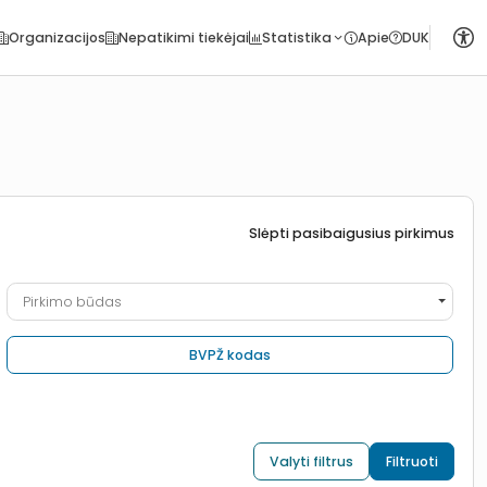
Pri
Organizacijos
Nepatikimi tiekėjai
Statistika
Apie
DUK
Slėpti pasibaigusius pirkimus
Pirkimo būdas
Pirkimo būdas
BVPŽ kodas
Valyti filtrus
Filtruoti