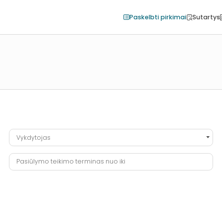
Paskelbti pirkimai
Sutartys
Vykdytojas
Vykdytojas
Pasiūlymo teikimo terminas nuo iki