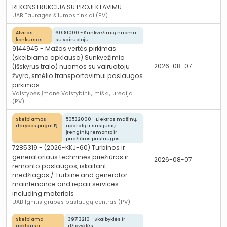
REKONSTRUKCIJA SU PROJEKTAVIMU
UAB Tauragės šilumos tinklai (PV)
Atviras
60181000 - Sunkvežimių nuoma
konkursas
su vairuotoju
9144945 - Mažos vertės pirkimas
(skelbiama apklausa) Sunkvežimio
2026-08-07
(išskyrus tralo) nuomos su vairuotoju
žvyro, smėlio transportavimui paslaugos
pirkimas
Valstybės įmonė Valstybinių miškų urėdija
(PV)
Skelbiamos
50532000 - Elektros mašinų,
derybos pagal PĮ
aparatų ir susijusių
įrenginių remonto ir
priežiūros paslaugos
7285319 - (2026-KKJ-60) Turbinos ir
generatoriaus techninės priežiūros ir
2026-08-07
remonto paslaugos, iskaitant
medžiagas / Turbine and generator
maintenance and repair services
including materials
UAB Ignitis grupės paslaugų centras (PV)
Skelbiama
39713210 - Skalbyklės ir
apklausa
džiovyklės