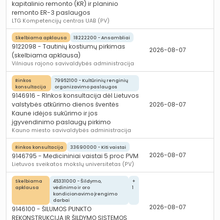
kapitalinio remonto (KR) ir planinio
remonto ER-3 paslaugos
LTG Kompetencijų centras UAB (PV)
Skelbiama apklausa
18222200 - Ansambliai
9122098 - Tautinių kostiumų pirkimas
2026-08-07
(skelbiama apklausa)
Vilniaus rajono savivaldybės administracija
Rinkos
79952100 - Kultūrinių renginių
konsultacija
organizavimo paslaugos
9146916 - RInkos konsultacija dėl Lietuvos
valstybės atkūrimo dienos šventės
2026-08-07
Kaune idėjos sukūrimo ir jos
įgyvendinimo paslaugų pirkimo
Kauno miesto savivaldybės administracija
Rinkos konsultacija
33690000 - Kiti vaistai
2026-08-07
9146795 - Medicininiai vaistai 5 proc PVM
Lietuvos sveikatos mokslų universitetas (PV)
Skelbiama
45331000 - Šildymo,
+
apklausa
vėdinimo ir oro
1
kondicionavimo įrengimo
darbai
2026-08-07
9146100 - ŠILUMOS PUNKTO
REKONSTRUKCIJA IR ŠILDYMO SISTEMOS