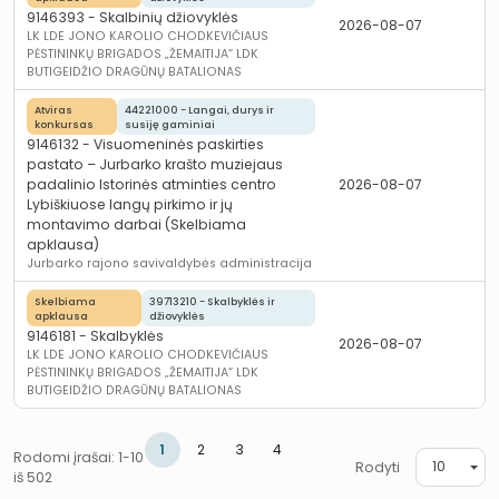
9146393 - Skalbinių džiovyklės
2026-08-07
LK LDE JONO KAROLIO CHODKEVIČIAUS
PĖSTININKŲ BRIGADOS „ŽEMAITIJA“ LDK
BUTIGEIDŽIO DRAGŪNŲ BATALIONAS
Atviras
44221000 - Langai, durys ir
konkursas
susiję gaminiai
9146132 - Visuomeninės paskirties
pastato – Jurbarko krašto muziejaus
padalinio Istorinės atminties centro
2026-08-07
Lybiškiuose langų pirkimo ir jų
montavimo darbai (Skelbiama
apklausa)
Jurbarko rajono savivaldybės administracija
Skelbiama
39713210 - Skalbyklės ir
apklausa
džiovyklės
9146181 - Skalbyklės
2026-08-07
LK LDE JONO KAROLIO CHODKEVIČIAUS
PĖSTININKŲ BRIGADOS „ŽEMAITIJA“ LDK
BUTIGEIDŽIO DRAGŪNŲ BATALIONAS
1
2
3
4
Rodomi įrašai:
1-10
Puslapis 1
Puslapis 2
Puslapis 3
Puslapis 4
10
Rodyti
iš
502
Puslapis
Puslapis