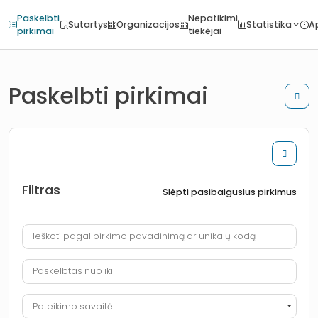
Paskelbti
Nepatikimi
Sutartys
Organizacijos
Statistika
A
pirkimai
tiekėjai
Paskelbti pirkimai
Filtras
Slėpti pasibaigusius pirkimus
Ieškoti pagal pirkimo pavadinimą ar unikalų kodą
Paskelbtas nuo iki
Pateikimo savaitė
Pateikimo savaitė