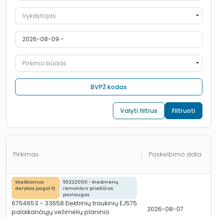
Vykdytojas
Vykdytojas
Pasiūlymo teikimo terminas nuo iki
Pirkimo būdas
Pirkimo būdas
BVPŽ kodas
Valyti filtrus
Filtruoti
Pirkimas
Paskelbimo data
Skelbiamos
50222000 - Riedmenų
derybos pagal PĮ
remonto ir priežiūros
paslaugos
6754653 - 33658 Elektrinių traukinių EJ575
2026-08-07
palaikančiųjų vežimėlių planinio